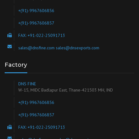
+(91)-9967606856
+(91)-9967606857
FAX: +91-022-25091713
sales@dnsfine.com sales@dnsexports.com
Factory
DNS FINE
W-15, MIDC Badlapur East, Thane-421503 MH, IND
+(91)-9967606856
+(91)-9967606857
FAX: +91-022-25091713