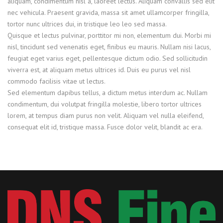
aliquam, condimentum nisl a, laoreet lectus. Aliquam convallis sed elit
nec vehicula. Praesent gravida, massa sit amet ullamcorper fringilla,
tortor nunc ultrices dui, in tristique leo leo sed massa.
Quisque et lectus pulvinar, porttitor mi non, elementum dui. Morbi mi
nisl, tincidunt sed venenatis eget, finibus eu mauris. Nullam nisi lacus,
feugiat eget varius eget, pellentesque dictum odio. Sed sollicitudin
viverra est, at aliquam metus ultrices id. Duis eu purus vel nisl
commodo facilisis vitae ut lectus.
Sed elementum dapibus tellus, a dictum metus interdum ac. Nullam
condimentum, dui volutpat fringilla molestie, libero tortor ultrices
lorem, at tempus diam purus non velit. Aliquam vel nulla eleifend,
consequat elit id, tristique massa. Fusce dolor velit, blandit ac era.